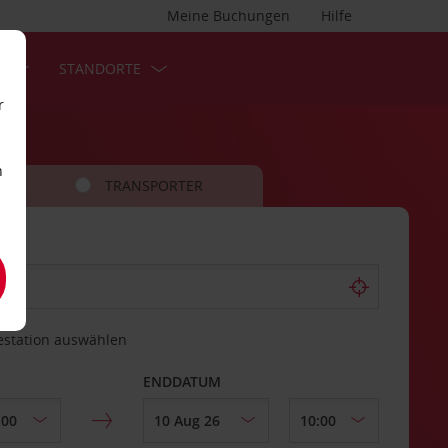
Meine Buchungen
Hilfe
S
STANDORTE
r
n
TRANSPORTER
estation auswählen
ENDDATUM