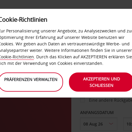
Cookie-Richtlinien
IETWAGEN
SELF-SERVICES
EXTRAS
BUSINES
Zur Personalisierung unserer Angebote, zu Analysezwecken und zu
Optimierung Ihrer Erfahrung auf unserer Website benutzen wir
Cookies. Wir geben auch Daten an vertrauenswürdige Werbe- und
g
Analysepartner weiter. Weitere Informationen finden Sie in unsere
FAHRZEUG
Cookie-Richtlinien
. Durch das Klicken auf AKZEPTIEREN erklären Sie
sich mit der Verwendung von Cookies einverstanden.
e
ABHOLEN VON
AKZEPTIEREN UND
PRÄFERENZEN VERWALTEN
SCHLIESSEN
Eine andere Rückgab
ANFANGSDATUM