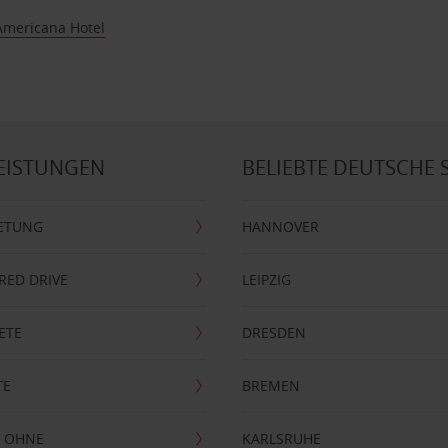
Americana Hotel
EISTUNGEN
BELIEBTE DEUTSCHE 
ETUNG
HANNOVER
RRED DRIVE
LEIPZIG
ETE
DRESDEN
TE
BREMEN
 OHNE
KARLSRUHE