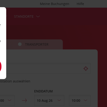
Meine Buchungen
Hilfe
S
STANDORTE
r
n
TRANSPORTER
estation auswählen
ENDDATUM