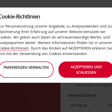
Cookie-Richtlinien
IETWAGEN
SELF-SERVICES
EXTRAS
BUSINES
Zur Personalisierung unserer Angebote, zu Analysezwecken und zu
Optimierung Ihrer Erfahrung auf unserer Website benutzen wir
Cookies. Wir geben auch Daten an vertrauenswürdige Werbe- und
g
Analysepartner weiter. Weitere Informationen finden Sie in unsere
FAHRZEUG
Cookie-Richtlinien
. Durch das Klicken auf AKZEPTIEREN erklären Sie
sich mit der Verwendung von Cookies einverstanden.
ABHOLEN VON
AKZEPTIEREN UND
PRÄFERENZEN VERWALTEN
SCHLIESSEN
Eine andere Rückgab
ANFANGSDATUM