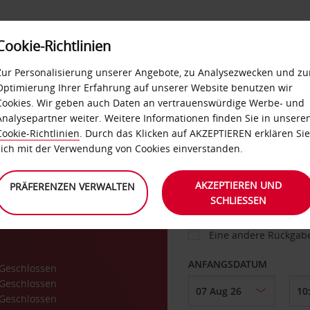
Cookie-Richtlinien
IETWAGEN
SELF-SERVICES
EXTRAS
BUSINES
Zur Personalisierung unserer Angebote, zu Analysezwecken und zu
Optimierung Ihrer Erfahrung auf unserer Website benutzen wir
Cookies. Wir geben auch Daten an vertrauenswürdige Werbe- und
g
Analysepartner weiter. Weitere Informationen finden Sie in unsere
FAHRZEUG
Cookie-Richtlinien
. Durch das Klicken auf AKZEPTIEREN erklären Sie
sich mit der Verwendung von Cookies einverstanden.
ABHOLEN VON
AKZEPTIEREN UND
PRÄFERENZEN VERWALTEN
SCHLIESSEN
Eine andere Rückgab
ANFANGSDATUM
Geschlossen
Geschlossen
Geschlossen