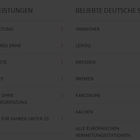
EISTUNGEN
BELIEBTE DEUTSCHE 
ETUNG
HANNOVER
RRED DRIVE
LEIPZIG
ETE
DRESDEN
TE
BREMEN
 OHNE
KARLSRUHE
BEGRENZUNG
AACHEN
FÜR FAHRER UNTER 25
ALLE EUROPÄISCHEN
VERMIETUNGSSTATIONEN