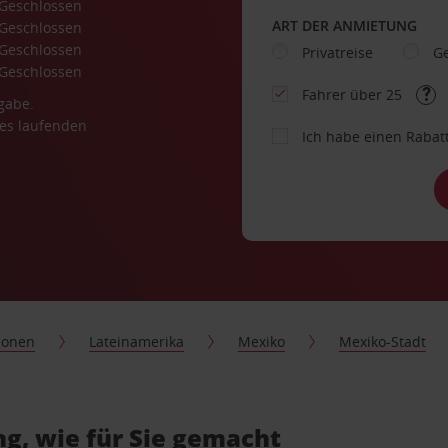
Geschlossen
ART DER ANMIETUNG
Geschlossen
Geschlossen
Privatreise
Ge
Geschlossen
Fahrer über 25
gabe.
es laufenden
Ich habe einen Rabat
ionen
Lateinamerika
Mexiko
Mexiko-Stadt
g, wie für Sie gemacht