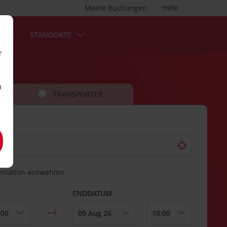
Meine Buchungen
Hilfe
S
STANDORTE
r
n
TRANSPORTER
estation auswählen
ENDDATUM