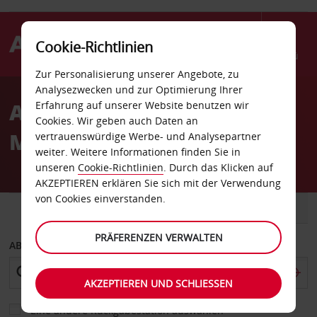
Cookie-Richtlinien
Menü
Zur Personalisierung unserer Angebote, zu
Welcome
Analysezwecken und zur Optimierung Ihrer
to
Autovermietung
Erfahrung auf unserer Website benutzen wir
Avis
Cookies. Wir geben auch Daten an
Monterrey
vertrauenswürdige Werbe- und Analysepartner
weiter. Weitere Informationen finden Sie in
unseren
Cookie-Richtlinien
. Durch das Klicken auf
AKZEPTIEREN erklären Sie sich mit der Verwendung
von Cookies einverstanden.
FAHRZEUG
TRANSPORTER
PRÄFERENZEN VERWALTEN
ABHOLEN VON
AKZEPTIEREN UND SCHLIESSEN
Eine andere Rückgabestation auswählen