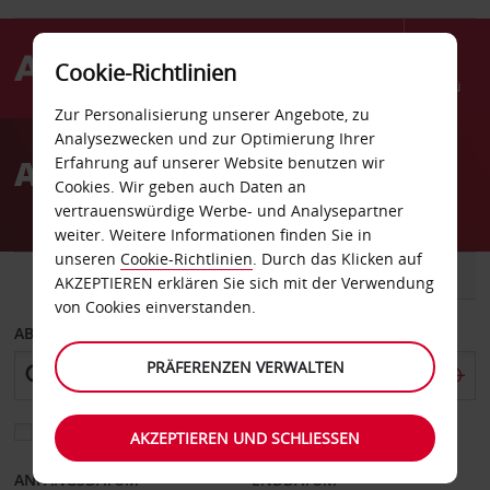
Cookie-Richtlinien
Menü
Zur Personalisierung unserer Angebote, zu
Welcome
Analysezwecken und zur Optimierung Ihrer
to
Autovermietung Tulum
Erfahrung auf unserer Website benutzen wir
Avis
Cookies. Wir geben auch Daten an
vertrauenswürdige Werbe- und Analysepartner
weiter. Weitere Informationen finden Sie in
unseren
Cookie-Richtlinien
. Durch das Klicken auf
FAHRZEUG
TRANSPORTER
AKZEPTIEREN erklären Sie sich mit der Verwendung
von Cookies einverstanden.
ABHOLEN VON
PRÄFERENZEN VERWALTEN
Eine andere Rückgabestation auswählen
AKZEPTIEREN UND SCHLIESSEN
ANFANGSDATUM
ENDDATUM