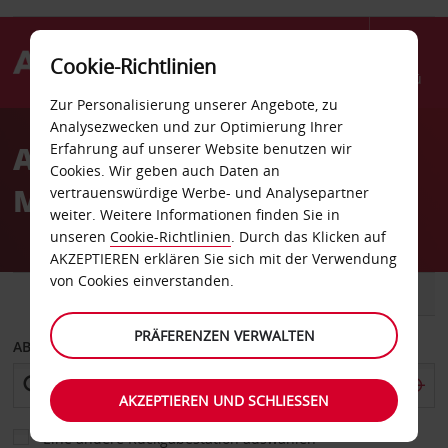
Cookie-Richtlinien
Menü
Zur Personalisierung unserer Angebote, zu
Welcome
Analysezwecken und zur Optimierung Ihrer
to
Autovermietung Enrique
Erfahrung auf unserer Website benutzen wir
Avis
Cookies. Wir geben auch Daten an
Malek Flughafen David
vertrauenswürdige Werbe- und Analysepartner
weiter. Weitere Informationen finden Sie in
unseren
Cookie-Richtlinien
. Durch das Klicken auf
AKZEPTIEREN erklären Sie sich mit der Verwendung
von Cookies einverstanden.
FAHRZEUG
TRANSPORTER
PRÄFERENZEN VERWALTEN
ABHOLEN VON
AKZEPTIEREN UND SCHLIESSEN
Eine andere Rückgabestation auswählen