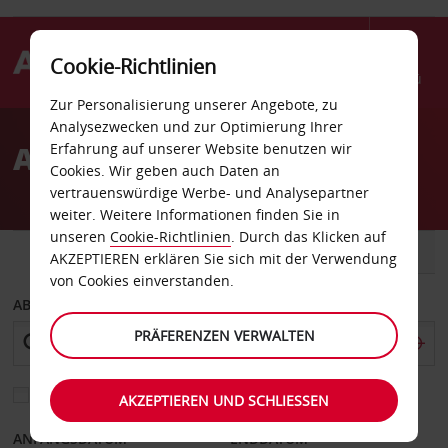
Cookie-Richtlinien
Menü
Zur Personalisierung unserer Angebote, zu
Welcome
Analysezwecken und zur Optimierung Ihrer
to
Autovermietung Peru
Erfahrung auf unserer Website benutzen wir
Avis
Cookies. Wir geben auch Daten an
vertrauenswürdige Werbe- und Analysepartner
weiter. Weitere Informationen finden Sie in
unseren
Cookie-Richtlinien
. Durch das Klicken auf
FAHRZEUG
TRANSPORTER
AKZEPTIEREN erklären Sie sich mit der Verwendung
von Cookies einverstanden.
ABHOLEN VON
PRÄFERENZEN VERWALTEN
Eine andere Rückgabestation auswählen
AKZEPTIEREN UND SCHLIESSEN
ANFANGSDATUM
ENDDATUM