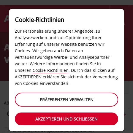
Cookie-Richtlinien
Menü
Zur Personalisierung unserer Angebote, zu
Welcome
Analysezwecken und zur Optimierung Ihrer
to
Autovermietung North
Erfahrung auf unserer Website benutzen wir
Avis
Cookies. Wir geben auch Daten an
Vancouver
vertrauenswürdige Werbe- und Analysepartner
weiter. Weitere Informationen finden Sie in
unseren
Cookie-Richtlinien
. Durch das Klicken auf
AKZEPTIEREN erklären Sie sich mit der Verwendung
von Cookies einverstanden.
FAHRZEUG
TRANSPORTER
PRÄFERENZEN VERWALTEN
ABHOLEN VON
AKZEPTIEREN UND SCHLIESSEN
Eine andere Rückgabestation auswählen