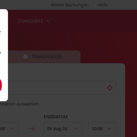
Meine Buchungen
Hilfe
S
STANDORTE
r
n
TRANSPORTER
estation auswählen
ENDDATUM