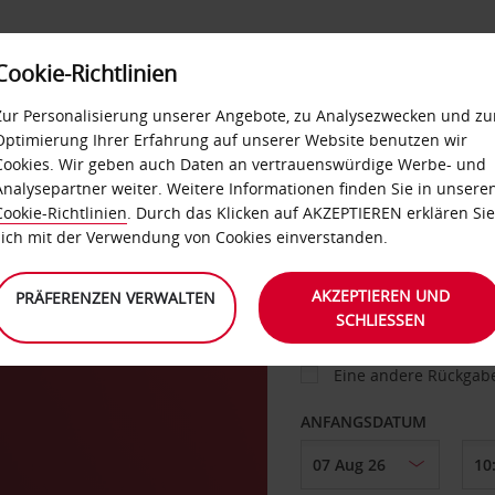
Cookie-Richtlinien
IETWAGEN
SELF-SERVICES
EXTRAS
BUSINES
Zur Personalisierung unserer Angebote, zu Analysezwecken und zu
Optimierung Ihrer Erfahrung auf unserer Website benutzen wir
Cookies. Wir geben auch Daten an vertrauenswürdige Werbe- und
g
Analysepartner weiter. Weitere Informationen finden Sie in unsere
FAHRZEUG
Cookie-Richtlinien
. Durch das Klicken auf AKZEPTIEREN erklären Sie
sich mit der Verwendung von Cookies einverstanden.
ABHOLEN VON
AKZEPTIEREN UND
PRÄFERENZEN VERWALTEN
SCHLIESSEN
Eine andere Rückgab
ANFANGSDATUM