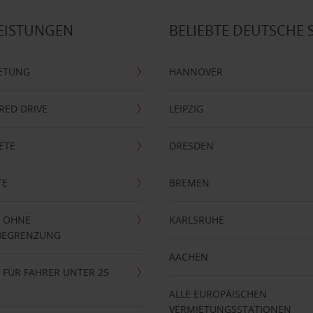
EISTUNGEN
BELIEBTE DEUTSCHE 
ETUNG
HANNOVER
RRED DRIVE
LEIPZIG
ETE
DRESDEN
TE
BREMEN
 OHNE
KARLSRUHE
BEGRENZUNG
AACHEN
FÜR FAHRER UNTER 25
ALLE EUROPÄISCHEN
VERMIETUNGSSTATIONEN