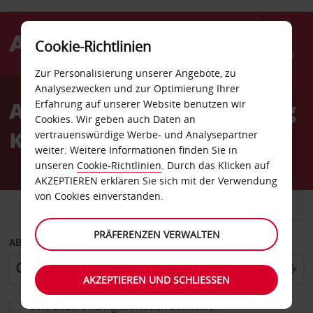
Cookie-Richtlinien
Menü
Zur Personalisierung unserer Angebote, zu
Welcome
Analysezwecken und zur Optimierung Ihrer
to
Autovermietung Winnipeg
Erfahrung auf unserer Website benutzen wir
Avis
Cookies. Wir geben auch Daten an
King Edward Str
vertrauenswürdige Werbe- und Analysepartner
weiter. Weitere Informationen finden Sie in
unseren
Cookie-Richtlinien
. Durch das Klicken auf
AKZEPTIEREN erklären Sie sich mit der Verwendung
von Cookies einverstanden.
FAHRZEUG
TRANSPORTER
PRÄFERENZEN VERWALTEN
ABHOLEN VON
AKZEPTIEREN UND SCHLIESSEN
Eine andere Rückgabestation auswählen