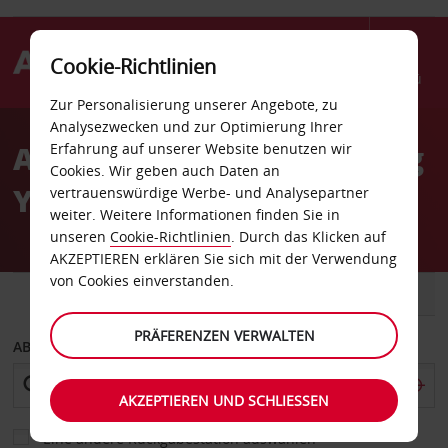
Cookie-Richtlinien
Menü
Zur Personalisierung unserer Angebote, zu
Welcome
Analysezwecken und zur Optimierung Ihrer
to
Autovermietung Winnipeg
Erfahrung auf unserer Website benutzen wir
Avis
Cookies. Wir geben auch Daten an
York Avenue
vertrauenswürdige Werbe- und Analysepartner
weiter. Weitere Informationen finden Sie in
unseren
Cookie-Richtlinien
. Durch das Klicken auf
AKZEPTIEREN erklären Sie sich mit der Verwendung
von Cookies einverstanden.
FAHRZEUG
TRANSPORTER
PRÄFERENZEN VERWALTEN
ABHOLEN VON
AKZEPTIEREN UND SCHLIESSEN
Eine andere Rückgabestation auswählen