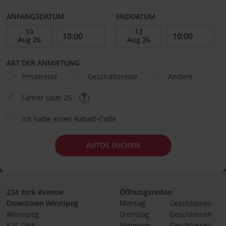
ANFANGSDATUM
ENDDATUM
ART DER ANMIETUNG
Privatreise
Geschäftsreise
Andere
Fahrer über 25
Ich habe einen Rabatt-Code
AUTOS SUCHEN
234 York Avenue
Öffnungszeiten
Downtown Winnipeg
Montag
Geschlossen
Winnipeg
Dienstag
Geschlossen
R3C 0N5
Mittwoch
Geschlossen