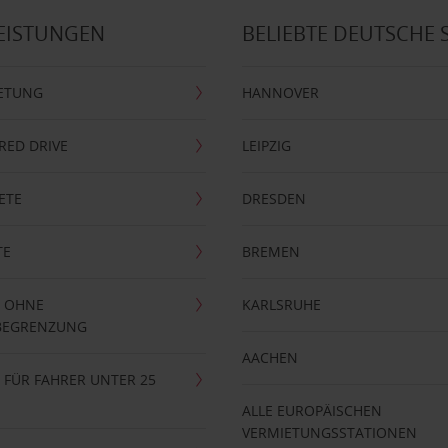
EISTUNGEN
BELIEBTE DEUTSCHE 
ETUNG
HANNOVER
RRED DRIVE
LEIPZIG
ETE
DRESDEN
TE
BREMEN
 OHNE
KARLSRUHE
BEGRENZUNG
AACHEN
FÜR FAHRER UNTER 25
ALLE EUROPÄISCHEN
VERMIETUNGSSTATIONEN