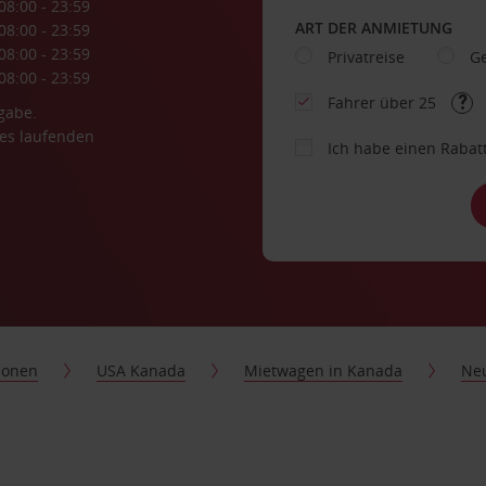
08:00 - 23:59
ART DER ANMIETUNG
08:00 - 23:59
08:00 - 23:59
Privatreise
Ge
08:00 - 23:59
Fahrer über 25
gabe.
es laufenden
Ich habe einen Rabat
ionen
USA Kanada
Mietwagen in Kanada
Ne