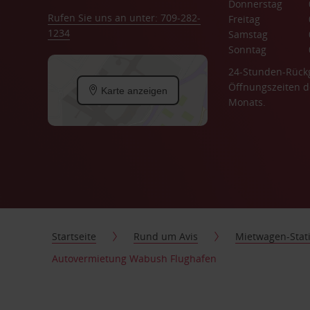
Donnerstag
Rufen Sie uns an unter: 709-282-
Freitag
1234
Samstag
Sonntag
24-Stunden-Rück
Öffnungszeiten d
Karte anzeigen
Monats.
Startseite
Rund um Avis
Mietwagen-Stat
Autovermietung Wabush Flughafen