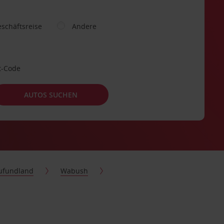
schäftsreise
Andere
t-Code
AUTOS SUCHEN
ufundland
Wabush