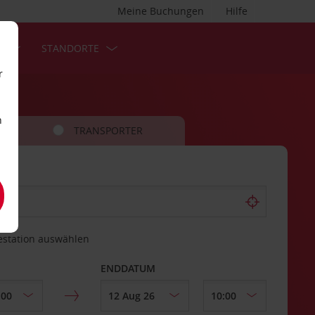
Meine Buchungen
Hilfe
S
STANDORTE
r
n
TRANSPORTER
estation auswählen
ENDDATUM