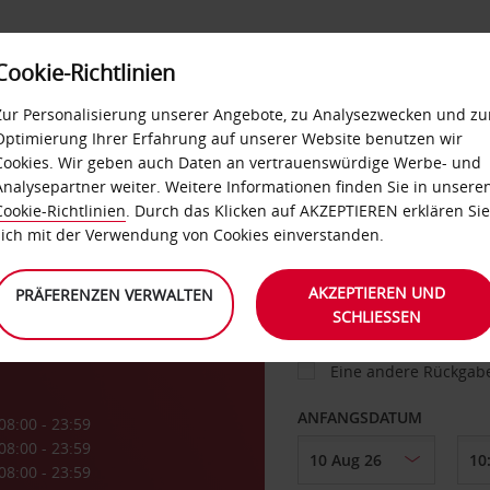
Cookie-Richtlinien
IETWAGEN
SELF-SERVICES
EXTRAS
BUSINES
Zur Personalisierung unserer Angebote, zu Analysezwecken und zu
Optimierung Ihrer Erfahrung auf unserer Website benutzen wir
Cookies. Wir geben auch Daten an vertrauenswürdige Werbe- und
g
Analysepartner weiter. Weitere Informationen finden Sie in unsere
FAHRZEUG
Cookie-Richtlinien
. Durch das Klicken auf AKZEPTIEREN erklären Sie
sich mit der Verwendung von Cookies einverstanden.
fen
ABHOLEN VON
AKZEPTIEREN UND
PRÄFERENZEN VERWALTEN
SCHLIESSEN
Eine andere Rückgab
ANFANGSDATUM
08:00 - 23:59
08:00 - 23:59
08:00 - 23:59