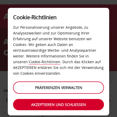
Cookie-Richtlinien
Menü
Zur Personalisierung unserer Angebote, zu
Welcome
Analysezwecken und zur Optimierung Ihrer
to
Autovermietung Bells
Erfahrung auf unserer Website benutzen wir
Avis
Cookies. Wir geben auch Daten an
Corners
vertrauenswürdige Werbe- und Analysepartner
weiter. Weitere Informationen finden Sie in
unseren
Cookie-Richtlinien
. Durch das Klicken auf
AKZEPTIEREN erklären Sie sich mit der Verwendung
von Cookies einverstanden.
FAHRZEUG
TRANSPORTER
PRÄFERENZEN VERWALTEN
ABHOLEN VON
AKZEPTIEREN UND SCHLIESSEN
Eine andere Rückgabestation auswählen