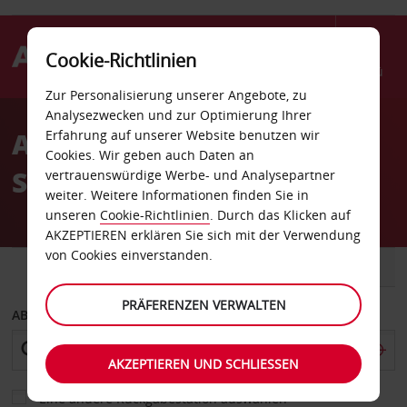
Cookie-Richtlinien
Menü
Zur Personalisierung unserer Angebote, zu
Welcome
Analysezwecken und zur Optimierung Ihrer
to
AUTOVERMIETUNG IN
Erfahrung auf unserer Website benutzen wir
Avis
Cookies. Wir geben auch Daten an
SYDNEY
vertrauenswürdige Werbe- und Analysepartner
weiter. Weitere Informationen finden Sie in
unseren
Cookie-Richtlinien
. Durch das Klicken auf
AKZEPTIEREN erklären Sie sich mit der Verwendung
von Cookies einverstanden.
FAHRZEUG
TRANSPORTER
PRÄFERENZEN VERWALTEN
ABHOLEN VON
AKZEPTIEREN UND SCHLIESSEN
Eine andere Rückgabestation auswählen