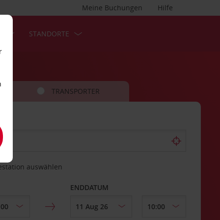
Meine Buchungen
Hilfe
S
STANDORTE
r
n
TRANSPORTER
estation auswählen
ENDDATUM