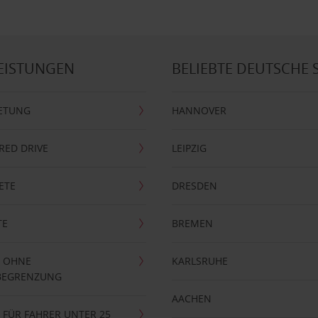
EISTUNGEN
BELIEBTE DEUTSCHE 
ETUNG
HANNOVER
RRED DRIVE
LEIPZIG
ETE
DRESDEN
TE
BREMEN
 OHNE
KARLSRUHE
BEGRENZUNG
AACHEN
FÜR FAHRER UNTER 25