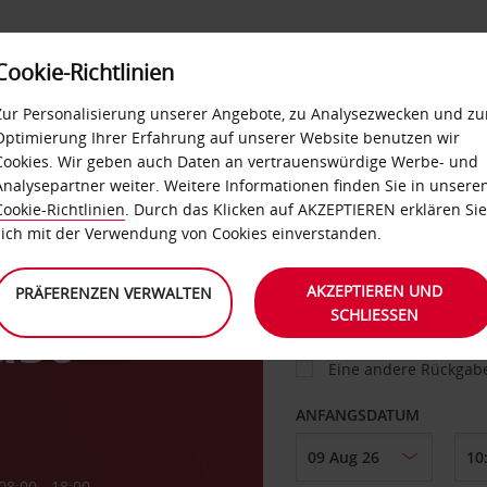
Cookie-Richtlinien
IETWAGEN
SELF-SERVICES
EXTRAS
BUSINES
Zur Personalisierung unserer Angebote, zu Analysezwecken und zu
Optimierung Ihrer Erfahrung auf unserer Website benutzen wir
Cookies. Wir geben auch Daten an vertrauenswürdige Werbe- und
g
Analysepartner weiter. Weitere Informationen finden Sie in unsere
FAHRZEUG
Cookie-Richtlinien
. Durch das Klicken auf AKZEPTIEREN erklären Sie
sich mit der Verwendung von Cookies einverstanden.
ABHOLEN VON
AKZEPTIEREN UND
PRÄFERENZEN VERWALTEN
SCHLIESSEN
ast
Eine andere Rückgab
ANFANGSDATUM
08:00 - 18:00