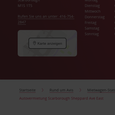
M1S 1T5
Dienstag
Mittwoch
Rufen Sie uns an unter: 416-754-
Donnerstag
2847
Freitag
Samstag
Sonntag
Karte anzeigen
Startseite
Rund um Avis
Mietwagen-Stat
Autovermietung Scarborough Sheppard Ave East