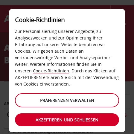
Cookie-Richtlinien
Menü
Zur Personalisierung unserer Angebote, zu
Welcome
Analysezwecken und zur Optimierung Ihrer
to
Autovermietung Thunder
Erfahrung auf unserer Website benutzen wir
Avis
Cookies. Wir geben auch Daten an
Bay
vertrauenswürdige Werbe- und Analysepartner
weiter. Weitere Informationen finden Sie in
unseren
Cookie-Richtlinien
. Durch das Klicken auf
AKZEPTIEREN erklären Sie sich mit der Verwendung
von Cookies einverstanden.
FAHRZEUG
TRANSPORTER
PRÄFERENZEN VERWALTEN
ABHOLEN VON
AKZEPTIEREN UND SCHLIESSEN
Eine andere Rückgabestation auswählen