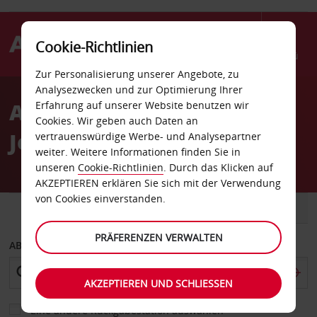
Cookie-Richtlinien
Menü
Zur Personalisierung unserer Angebote, zu
Welcome
Analysezwecken und zur Optimierung Ihrer
to
Autovermietung La
Erfahrung auf unserer Website benutzen wir
Avis
Cookies. Wir geben auch Daten an
Jeunesse
vertrauenswürdige Werbe- und Analysepartner
weiter. Weitere Informationen finden Sie in
unseren
Cookie-Richtlinien
. Durch das Klicken auf
AKZEPTIEREN erklären Sie sich mit der Verwendung
von Cookies einverstanden.
FAHRZEUG
TRANSPORTER
PRÄFERENZEN VERWALTEN
ABHOLEN VON
AKZEPTIEREN UND SCHLIESSEN
Eine andere Rückgabestation auswählen