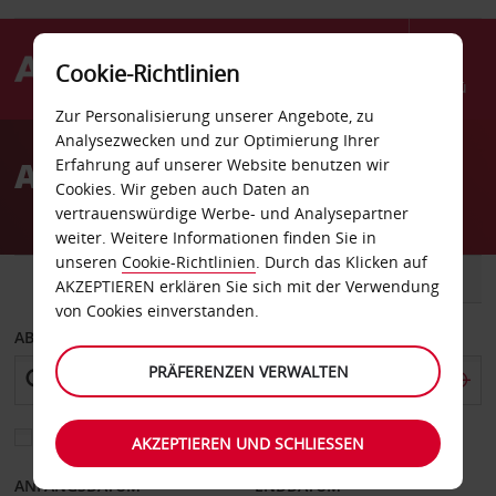
Cookie-Richtlinien
Menü
Zur Personalisierung unserer Angebote, zu
Welcome
Analysezwecken und zur Optimierung Ihrer
to
Autovermietung Sillery
Erfahrung auf unserer Website benutzen wir
Avis
Cookies. Wir geben auch Daten an
vertrauenswürdige Werbe- und Analysepartner
weiter. Weitere Informationen finden Sie in
unseren
Cookie-Richtlinien
. Durch das Klicken auf
FAHRZEUG
TRANSPORTER
AKZEPTIEREN erklären Sie sich mit der Verwendung
von Cookies einverstanden.
ABHOLEN VON
PRÄFERENZEN VERWALTEN
Eine andere Rückgabestation auswählen
AKZEPTIEREN UND SCHLIESSEN
ANFANGSDATUM
ENDDATUM