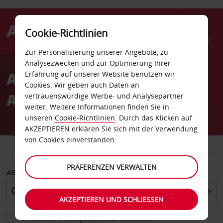
Cookie-Richtlinien
Menü
Zur Personalisierung unserer Angebote, zu
Welcome
Analysezwecken und zur Optimierung Ihrer
to
Autovermietung Prince
Erfahrung auf unserer Website benutzen wir
Avis
Cookies. Wir geben auch Daten an
Albert
vertrauenswürdige Werbe- und Analysepartner
weiter. Weitere Informationen finden Sie in
unseren
Cookie-Richtlinien
. Durch das Klicken auf
AKZEPTIEREN erklären Sie sich mit der Verwendung
von Cookies einverstanden.
FAHRZEUG
TRANSPORTER
PRÄFERENZEN VERWALTEN
ABHOLEN VON
AKZEPTIEREN UND SCHLIESSEN
Eine andere Rückgabestation auswählen