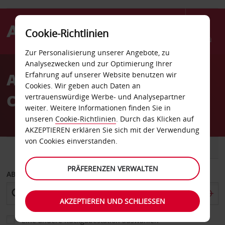
Cookie-Richtlinien
Menü
Zur Personalisierung unserer Angebote, zu
Welcome
Analysezwecken und zur Optimierung Ihrer
to
Autovermietung Mesa Az
Erfahrung auf unserer Website benutzen wir
Avis
Cookies. Wir geben auch Daten an
Country Inn
vertrauenswürdige Werbe- und Analysepartner
weiter. Weitere Informationen finden Sie in
unseren
Cookie-Richtlinien
. Durch das Klicken auf
AKZEPTIEREN erklären Sie sich mit der Verwendung
von Cookies einverstanden.
FAHRZEUG
TRANSPORTER
PRÄFERENZEN VERWALTEN
ABHOLEN VON
AKZEPTIEREN UND SCHLIESSEN
Eine andere Rückgabestation auswählen