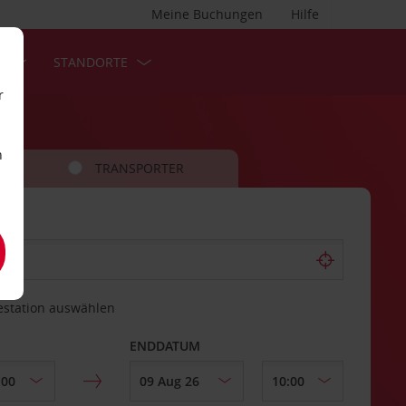
Meine Buchungen
Hilfe
S
STANDORTE
r
n
TRANSPORTER
estation auswählen
ENDDATUM