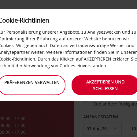
Cookie-Richtlinien
IETWAGEN
SELF-SERVICES
EXTRAS
BUSINES
Zur Personalisierung unserer Angebote, zu Analysezwecken und zu
Optimierung Ihrer Erfahrung auf unserer Website benutzen wir
Cookies. Wir geben auch Daten an vertrauenswürdige Werbe- und
g
Analysepartner weiter. Weitere Informationen finden Sie in unsere
FAHRZEUG
Cookie-Richtlinien
. Durch das Klicken auf AKZEPTIEREN erklären Sie
sich mit der Verwendung von Cookies einverstanden.
ABHOLEN VON
AKZEPTIEREN UND
PRÄFERENZEN VERWALTEN
SCHLIESSEN
Eine andere Rückgab
ANFANGSDATUM
08:00 - 17:00
08:00 - 17:00
08:00 - 17:00