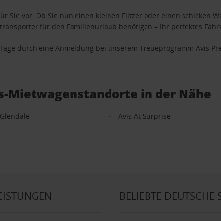
ür Sie vor. Ob Sie nun einen kleinen Flitzer oder einen schicken Wa
ransporter für den Familienurlaub benötigen – Ihr perfektes Fahrz
se Tage durch eine Anmeldung bei unserem Treueprogramm
Avis Pr
vis-Mietwagenstandorte in der Nähe
 Glendale
Avis At Surprise
EISTUNGEN
BELIEBTE DEUTSCHE 