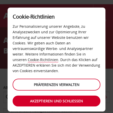
Cookie-Richtlinien
Menü
Zur Personalisierung unserer Angebote, zu
Welcome
Analysezwecken und zur Optimierung Ihrer
to
Autovermietung
Erfahrung auf unserer Website benutzen wir
Avis
Cookies. Wir geben auch Daten an
Bentonville Flughafen
vertrauenswürdige Werbe- und Analysepartner
weiter. Weitere Informationen finden Sie in
unseren
Cookie-Richtlinien
. Durch das Klicken auf
AKZEPTIEREN erklären Sie sich mit der Verwendung
von Cookies einverstanden.
FAHRZEUG
TRANSPORTER
PRÄFERENZEN VERWALTEN
ABHOLEN VON
AKZEPTIEREN UND SCHLIESSEN
Eine andere Rückgabestation auswählen