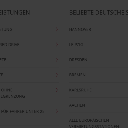
EISTUNGEN
BELIEBTE DEUTSCHE 
ETUNG
HANNOVER
RRED DRIVE
LEIPZIG
ETE
DRESDEN
TE
BREMEN
 OHNE
KARLSRUHE
BEGRENZUNG
AACHEN
FÜR FAHRER UNTER 25
ALLE EUROPÄISCHEN
VERMIETUNGSSTATIONEN