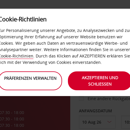
Cookie-Richtlinien
IETWAGEN
SELF-SERVICES
EXTRAS
BUSINES
Zur Personalisierung unserer Angebote, zu Analysezwecken und zu
Optimierung Ihrer Erfahrung auf unserer Website benutzen wir
Cookies. Wir geben auch Daten an vertrauenswürdige Werbe- und
g
Analysepartner weiter. Weitere Informationen finden Sie in unsere
FAHRZEUG
Cookie-Richtlinien
. Durch das Klicken auf AKZEPTIEREN erklären Sie
sich mit der Verwendung von Cookies einverstanden.
en
ABHOLEN VON
AKZEPTIEREN UND
PRÄFERENZEN VERWALTEN
SCHLIESSEN
Eine andere Rückgab
ANFANGSDATUM
07:30 - 18:00
07:30 - 18:00
07:30 - 18:00