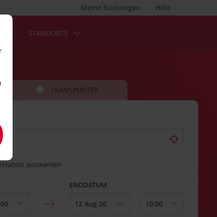
Meine Buchungen
Hilfe
S
STANDORTE
r
n
TRANSPORTER
estation auswählen
ENDDATUM