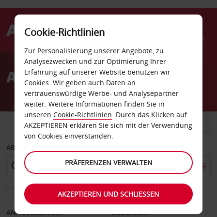
Cookie-Richtlinien
Menü
Zur Personalisierung unserer Angebote, zu
Welcome
Analysezwecken und zur Optimierung Ihrer
to
Autovermietung Stratford
Erfahrung auf unserer Website benutzen wir
Avis
Cookies. Wir geben auch Daten an
vertrauenswürdige Werbe- und Analysepartner
weiter. Weitere Informationen finden Sie in
unseren
Cookie-Richtlinien
. Durch das Klicken auf
FAHRZEUG
TRANSPORTER
AKZEPTIEREN erklären Sie sich mit der Verwendung
von Cookies einverstanden.
ABHOLEN VON
PRÄFERENZEN VERWALTEN
Eine andere Rückgabestation auswählen
AKZEPTIEREN UND SCHLIESSEN
ANFANGSDATUM
ENDDATUM