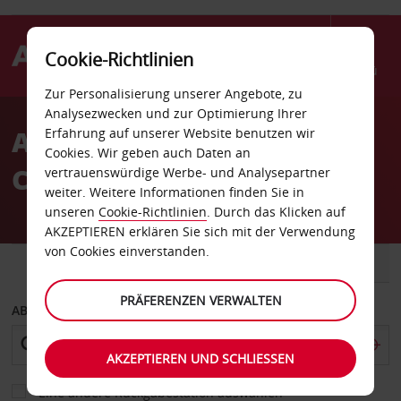
Cookie-Richtlinien
Menü
Zur Personalisierung unserer Angebote, zu
Welcome
Analysezwecken und zur Optimierung Ihrer
to
Autovermietung Cape
Erfahrung auf unserer Website benutzen wir
Avis
Cookies. Wir geben auch Daten an
Coral
vertrauenswürdige Werbe- und Analysepartner
weiter. Weitere Informationen finden Sie in
unseren
Cookie-Richtlinien
. Durch das Klicken auf
AKZEPTIEREN erklären Sie sich mit der Verwendung
von Cookies einverstanden.
FAHRZEUG
TRANSPORTER
PRÄFERENZEN VERWALTEN
ABHOLEN VON
AKZEPTIEREN UND SCHLIESSEN
Eine andere Rückgabestation auswählen