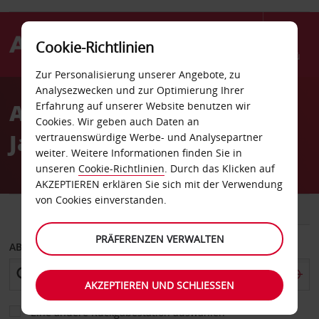
Cookie-Richtlinien
Menü
Zur Personalisierung unserer Angebote, zu
Welcome
Analysezwecken und zur Optimierung Ihrer
to
Autovermietung
Erfahrung auf unserer Website benutzen wir
Avis
Cookies. Wir geben auch Daten an
Jacksonville
vertrauenswürdige Werbe- und Analysepartner
weiter. Weitere Informationen finden Sie in
unseren
Cookie-Richtlinien
. Durch das Klicken auf
AKZEPTIEREN erklären Sie sich mit der Verwendung
von Cookies einverstanden.
FAHRZEUG
TRANSPORTER
PRÄFERENZEN VERWALTEN
ABHOLEN VON
AKZEPTIEREN UND SCHLIESSEN
Eine andere Rückgabestation auswählen