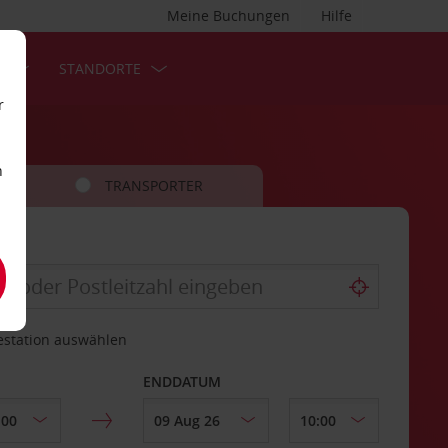
Meine Buchungen
Hilfe
S
STANDORTE
r
n
TRANSPORTER
estation auswählen
ENDDATUM