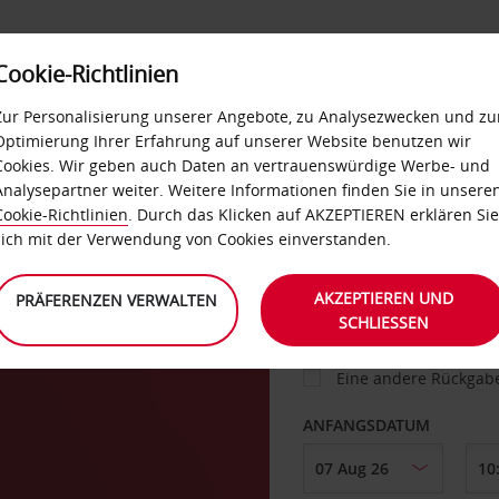
Cookie-Richtlinien
IETWAGEN
SELF-SERVICES
EXTRAS
BUSINES
Zur Personalisierung unserer Angebote, zu Analysezwecken und zu
Optimierung Ihrer Erfahrung auf unserer Website benutzen wir
Cookies. Wir geben auch Daten an vertrauenswürdige Werbe- und
g
Analysepartner weiter. Weitere Informationen finden Sie in unsere
FAHRZEUG
Cookie-Richtlinien
. Durch das Klicken auf AKZEPTIEREN erklären Sie
sich mit der Verwendung von Cookies einverstanden.
ABHOLEN VON
AKZEPTIEREN UND
PRÄFERENZEN VERWALTEN
SCHLIESSEN
Eine andere Rückgab
ANFANGSDATUM