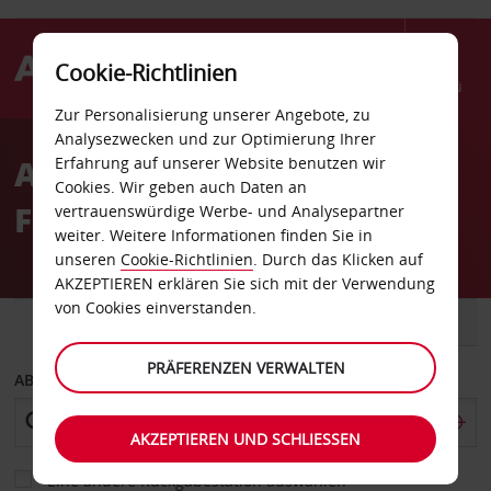
Cookie-Richtlinien
Menü
Zur Personalisierung unserer Angebote, zu
Welcome
Analysezwecken und zur Optimierung Ihrer
to
Autovermietung Naples
Erfahrung auf unserer Website benutzen wir
Avis
Cookies. Wir geben auch Daten an
Flughafen
vertrauenswürdige Werbe- und Analysepartner
weiter. Weitere Informationen finden Sie in
unseren
Cookie-Richtlinien
. Durch das Klicken auf
AKZEPTIEREN erklären Sie sich mit der Verwendung
von Cookies einverstanden.
FAHRZEUG
TRANSPORTER
PRÄFERENZEN VERWALTEN
ABHOLEN VON
AKZEPTIEREN UND SCHLIESSEN
Eine andere Rückgabestation auswählen