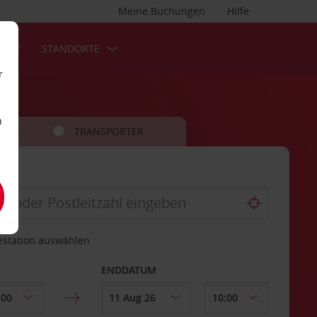
Meine Buchungen
Hilfe
S
STANDORTE
r
n
TRANSPORTER
estation auswählen
ENDDATUM