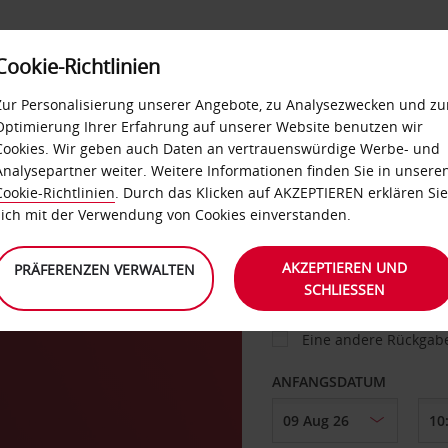
Cookie-Richtlinien
IETWAGEN
SELF-SERVICES
EXTRAS
BUSINES
Zur Personalisierung unserer Angebote, zu Analysezwecken und zu
Optimierung Ihrer Erfahrung auf unserer Website benutzen wir
Cookies. Wir geben auch Daten an vertrauenswürdige Werbe- und
g
Analysepartner weiter. Weitere Informationen finden Sie in unsere
FAHRZEUG
Cookie-Richtlinien
. Durch das Klicken auf AKZEPTIEREN erklären Sie
sich mit der Verwendung von Cookies einverstanden.
ABHOLEN VON
AKZEPTIEREN UND
PRÄFERENZEN VERWALTEN
SCHLIESSEN
Eine andere Rückgab
ANFANGSDATUM