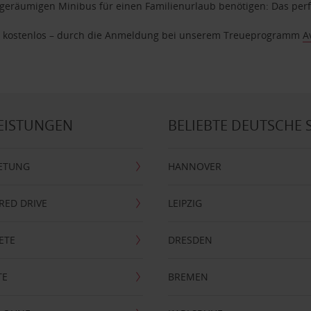
geräumigen Minibus für einen Familienurlaub benötigen: Das perfek
age kostenlos – durch die Anmeldung bei unserem Treueprogramm
A
EISTUNGEN
BELIEBTE DEUTSCHE 
ETUNG
HANNOVER
RRED DRIVE
LEIPZIG
ETE
DRESDEN
TE
BREMEN