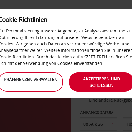
Cookie-Richtlinien
IETWAGEN
SELF-SERVICES
EXTRAS
BUSINES
Zur Personalisierung unserer Angebote, zu Analysezwecken und zu
Optimierung Ihrer Erfahrung auf unserer Website benutzen wir
Cookies. Wir geben auch Daten an vertrauenswürdige Werbe- und
g
Analysepartner weiter. Weitere Informationen finden Sie in unsere
FAHRZEUG
Cookie-Richtlinien
. Durch das Klicken auf AKZEPTIEREN erklären Sie
sich mit der Verwendung von Cookies einverstanden.
s
ABHOLEN VON
AKZEPTIEREN UND
PRÄFERENZEN VERWALTEN
SCHLIESSEN
Eine andere Rückgab
ANFANGSDATUM