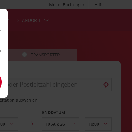
Meine Buchungen
Hilfe
S
STANDORTE
r
n
TRANSPORTER
estation auswählen
ENDDATUM