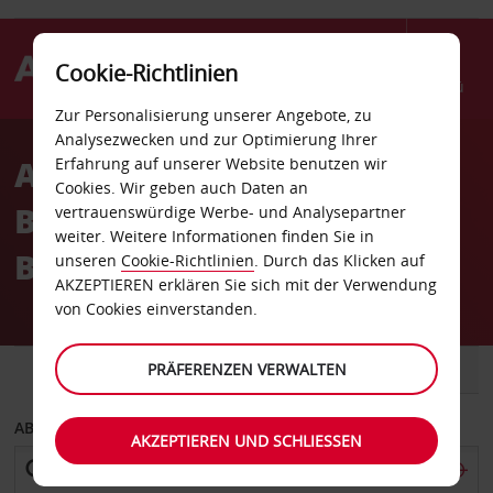
Cookie-Richtlinien
Menü
Zur Personalisierung unserer Angebote, zu
Welcome
Analysezwecken und zur Optimierung Ihrer
to
Autovermietung St Pete
Erfahrung auf unserer Website benutzen wir
Avis
Cookies. Wir geben auch Daten an
Bch Tradewinds St Pete
vertrauenswürdige Werbe- und Analysepartner
weiter. Weitere Informationen finden Sie in
Beach
unseren
Cookie-Richtlinien
. Durch das Klicken auf
AKZEPTIEREN erklären Sie sich mit der Verwendung
von Cookies einverstanden.
FAHRZEUG
PRÄFERENZEN VERWALTEN
TRANSPORTER
ABHOLEN VON
AKZEPTIEREN UND SCHLIESSEN