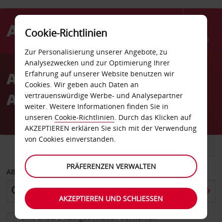
Cookie-Richtlinien
Menü
Zur Personalisierung unserer Angebote, zu
Welcome
Analysezwecken und zur Optimierung Ihrer
to
Autovermietung St
Erfahrung auf unserer Website benutzen wir
Avis
Cookies. Wir geben auch Daten an
Augustine
vertrauenswürdige Werbe- und Analysepartner
weiter. Weitere Informationen finden Sie in
unseren
Cookie-Richtlinien
. Durch das Klicken auf
AKZEPTIEREN erklären Sie sich mit der Verwendung
von Cookies einverstanden.
FAHRZEUG
TRANSPORTER
PRÄFERENZEN VERWALTEN
ABHOLEN VON
AKZEPTIEREN UND SCHLIESSEN
Eine andere Rückgabestation auswählen