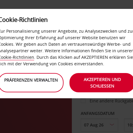
Cookie-Richtlinien
IETWAGEN
SELF-SERVICES
EXTRAS
BUSINES
Zur Personalisierung unserer Angebote, zu Analysezwecken und zu
Optimierung Ihrer Erfahrung auf unserer Website benutzen wir
Cookies. Wir geben auch Daten an vertrauenswürdige Werbe- und
g
Analysepartner weiter. Weitere Informationen finden Sie in unsere
FAHRZEUG
Cookie-Richtlinien
. Durch das Klicken auf AKZEPTIEREN erklären Sie
sich mit der Verwendung von Cookies einverstanden.
ABHOLEN VON
AKZEPTIEREN UND
PRÄFERENZEN VERWALTEN
SCHLIESSEN
Eine andere Rückgab
ANFANGSDATUM