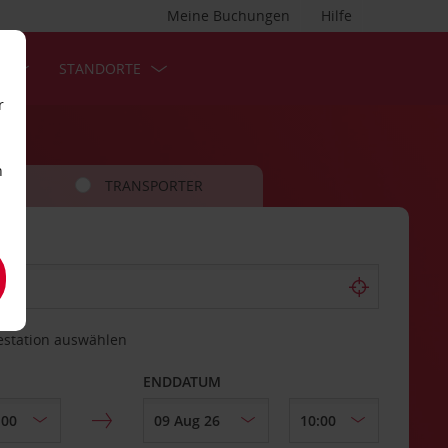
Meine Buchungen
Hilfe
S
STANDORTE
r
n
TRANSPORTER
estation auswählen
ENDDATUM