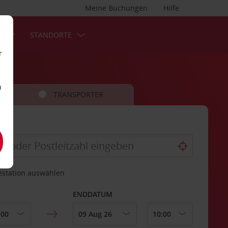
Meine Buchungen
Hilfe
S
STANDORTE
r
n
TRANSPORTER
estation auswählen
ENDDATUM