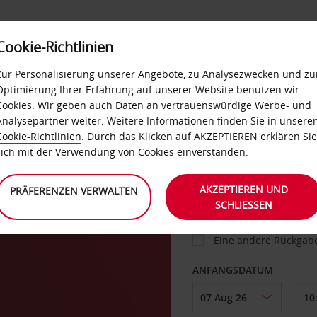
Cookie-Richtlinien
IETWAGEN
SELF-SERVICES
EXTRAS
BUSINES
Zur Personalisierung unserer Angebote, zu Analysezwecken und zu
Optimierung Ihrer Erfahrung auf unserer Website benutzen wir
Cookies. Wir geben auch Daten an vertrauenswürdige Werbe- und
g
Analysepartner weiter. Weitere Informationen finden Sie in unsere
FAHRZEUG
Cookie-Richtlinien
. Durch das Klicken auf AKZEPTIEREN erklären Sie
sich mit der Verwendung von Cookies einverstanden.
ABHOLEN VON
AKZEPTIEREN UND
PRÄFERENZEN VERWALTEN
SCHLIESSEN
Eine andere Rückgab
ANFANGSDATUM