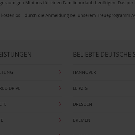
geräumigen Minibus für einen Familienurlaub benötigen: Das perfek
age kostenlos – durch die Anmeldung bei unserem Treueprogramm
A
EISTUNGEN
BELIEBTE DEUTSCHE 
ETUNG
HANNOVER
RRED DRIVE
LEIPZIG
ETE
DRESDEN
TE
BREMEN