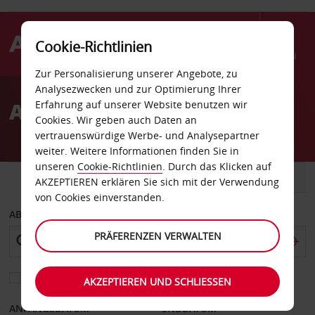
Cookie-Richtlinien
Menü
Zur Personalisierung unserer Angebote, zu
Welcome
Analysezwecken und zur Optimierung Ihrer
to
Autovermietung Macon
Erfahrung auf unserer Website benutzen wir
Avis
Cookies. Wir geben auch Daten an
vertrauenswürdige Werbe- und Analysepartner
weiter. Weitere Informationen finden Sie in
unseren
Cookie-Richtlinien
. Durch das Klicken auf
FAHRZEUG
TRANSPORTER
AKZEPTIEREN erklären Sie sich mit der Verwendung
von Cookies einverstanden.
ABHOLEN VON
PRÄFERENZEN VERWALTEN
Eine andere Rückgabestation auswählen
AKZEPTIEREN UND SCHLIESSEN
ANFANGSDATUM
ENDDATUM