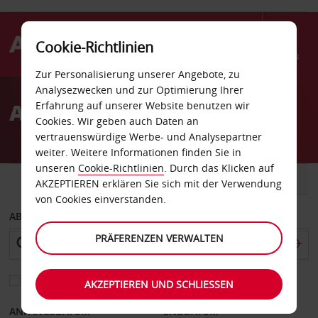
Cookie-Richtlinien
Menü
Zur Personalisierung unserer Angebote, zu
Welcome
Analysezwecken und zur Optimierung Ihrer
to
Autovermietung Roswell
Erfahrung auf unserer Website benutzen wir
Avis
Cookies. Wir geben auch Daten an
vertrauenswürdige Werbe- und Analysepartner
weiter. Weitere Informationen finden Sie in
unseren
Cookie-Richtlinien
. Durch das Klicken auf
FAHRZEUG
TRANSPORTER
AKZEPTIEREN erklären Sie sich mit der Verwendung
von Cookies einverstanden.
ABHOLEN VON
PRÄFERENZEN VERWALTEN
Eine andere Rückgabestation auswählen
AKZEPTIEREN UND SCHLIESSEN
ANFANGSDATUM
ENDDATUM