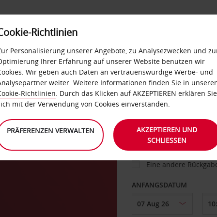
Cookie-Richtlinien
IETWAGEN
SELF-SERVICES
EXTRAS
BUSINES
Zur Personalisierung unserer Angebote, zu Analysezwecken und zu
Optimierung Ihrer Erfahrung auf unserer Website benutzen wir
Cookies. Wir geben auch Daten an vertrauenswürdige Werbe- und
g
Analysepartner weiter. Weitere Informationen finden Sie in unsere
FAHRZEUG
Cookie-Richtlinien
. Durch das Klicken auf AKZEPTIEREN erklären Sie
sich mit der Verwendung von Cookies einverstanden.
ABHOLEN VON
AKZEPTIEREN UND
PRÄFERENZEN VERWALTEN
SCHLIESSEN
Eine andere Rückgab
ANFANGSDATUM