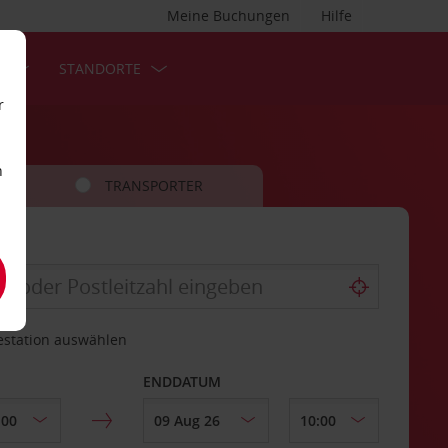
Meine Buchungen
Hilfe
S
STANDORTE
r
n
TRANSPORTER
estation auswählen
ENDDATUM