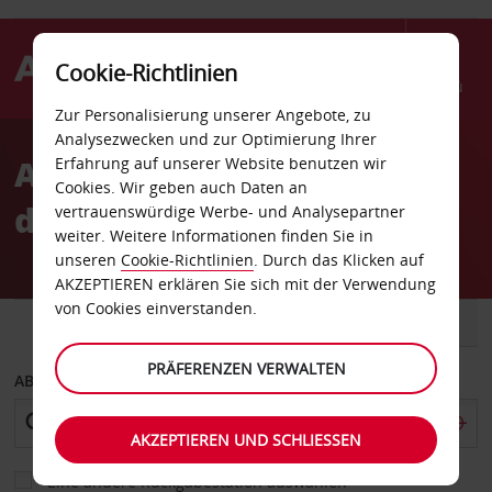
Cookie-Richtlinien
Menü
Zur Personalisierung unserer Angebote, zu
Welcome
Analysezwecken und zur Optimierung Ihrer
to
Autovermietung Coeur
Erfahrung auf unserer Website benutzen wir
Avis
Cookies. Wir geben auch Daten an
d’Alene
vertrauenswürdige Werbe- und Analysepartner
weiter. Weitere Informationen finden Sie in
unseren
Cookie-Richtlinien
. Durch das Klicken auf
AKZEPTIEREN erklären Sie sich mit der Verwendung
von Cookies einverstanden.
FAHRZEUG
TRANSPORTER
PRÄFERENZEN VERWALTEN
ABHOLEN VON
AKZEPTIEREN UND SCHLIESSEN
Eine andere Rückgabestation auswählen