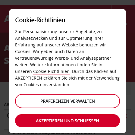
Cookie-Richtlinien
Menü
Zur Personalisierung unserer Angebote, zu
Welcome
Analysezwecken und zur Optimierung Ihrer
to
Autovermietung Joliet II
Erfahrung auf unserer Website benutzen wir
Avis
Cookies. Wir geben auch Daten an
Sears
vertrauenswürdige Werbe- und Analysepartner
weiter. Weitere Informationen finden Sie in
unseren
Cookie-Richtlinien
. Durch das Klicken auf
AKZEPTIEREN erklären Sie sich mit der Verwendung
von Cookies einverstanden.
FAHRZEUG
TRANSPORTER
PRÄFERENZEN VERWALTEN
ABHOLEN VON
AKZEPTIEREN UND SCHLIESSEN
Eine andere Rückgabestation auswählen