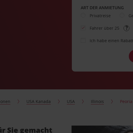
ART DER ANMIETUNG
Privatreise
Ge
Fahrer über 25
Ich habe einen Rabat
ionen
USA Kanada
USA
Illinois
Peoria
ür Sie gemacht