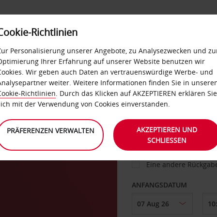
Cookie-Richtlinien
IETWAGEN
SELF-SERVICES
EXTRAS
BUSINES
Zur Personalisierung unserer Angebote, zu Analysezwecken und zu
Optimierung Ihrer Erfahrung auf unserer Website benutzen wir
Cookies. Wir geben auch Daten an vertrauenswürdige Werbe- und
g
Analysepartner weiter. Weitere Informationen finden Sie in unsere
FAHRZEUG
Cookie-Richtlinien
. Durch das Klicken auf AKZEPTIEREN erklären Sie
sich mit der Verwendung von Cookies einverstanden.
ABHOLEN VON
AKZEPTIEREN UND
PRÄFERENZEN VERWALTEN
SCHLIESSEN
Eine andere Rückgab
ANFANGSDATUM