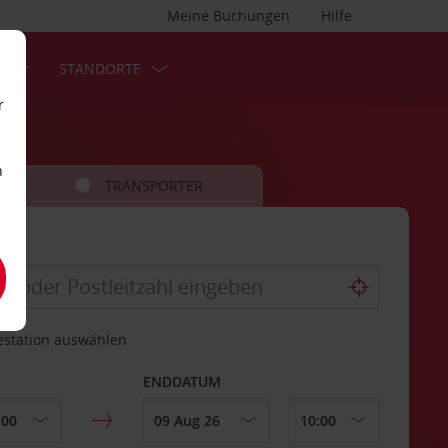
Meine Buchungen
Hilfe
S
STANDORTE
r
n
TRANSPORTER
estation auswählen
ENDDATUM