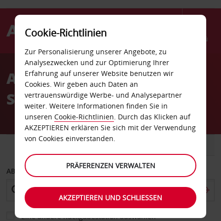
Cookie-Richtlinien
Menü
Zur Personalisierung unserer Angebote, zu
Welcome
Analysezwecken und zur Optimierung Ihrer
to
Autovermietung
Erfahrung auf unserer Website benutzen wir
Avis
Cookies. Wir geben auch Daten an
Southbend
vertrauenswürdige Werbe- und Analysepartner
weiter. Weitere Informationen finden Sie in
unseren
Cookie-Richtlinien
. Durch das Klicken auf
AKZEPTIEREN erklären Sie sich mit der Verwendung
von Cookies einverstanden.
FAHRZEUG
TRANSPORTER
PRÄFERENZEN VERWALTEN
ABHOLEN VON
AKZEPTIEREN UND SCHLIESSEN
Eine andere Rückgabestation auswählen