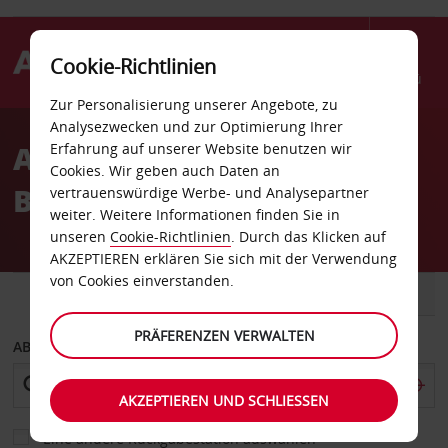
Cookie-Richtlinien
Menü
Zur Personalisierung unserer Angebote, zu
Welcome
Analysezwecken und zur Optimierung Ihrer
to
Autovermietung
Erfahrung auf unserer Website benutzen wir
Avis
Cookies. Wir geben auch Daten an
Bakersfield Flughafen
vertrauenswürdige Werbe- und Analysepartner
weiter. Weitere Informationen finden Sie in
unseren
Cookie-Richtlinien
. Durch das Klicken auf
AKZEPTIEREN erklären Sie sich mit der Verwendung
von Cookies einverstanden.
FAHRZEUG
TRANSPORTER
PRÄFERENZEN VERWALTEN
ABHOLEN VON
AKZEPTIEREN UND SCHLIESSEN
Eine andere Rückgabestation auswählen