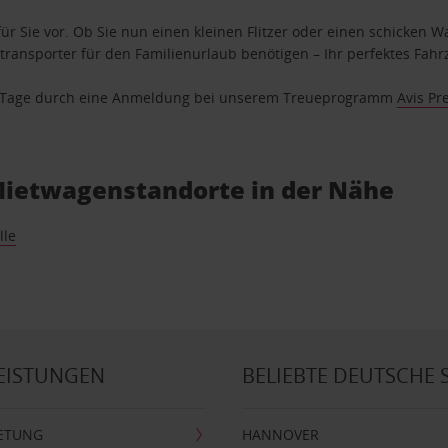
ür Sie vor. Ob Sie nun einen kleinen Flitzer oder einen schicken Wa
ransporter für den Familienurlaub benötigen – Ihr perfektes Fahrz
se Tage durch eine Anmeldung bei unserem Treueprogramm
Avis Pr
Mietwagenstandorte in der Nähe
lle
EISTUNGEN
BELIEBTE DEUTSCHE 
ETUNG
HANNOVER