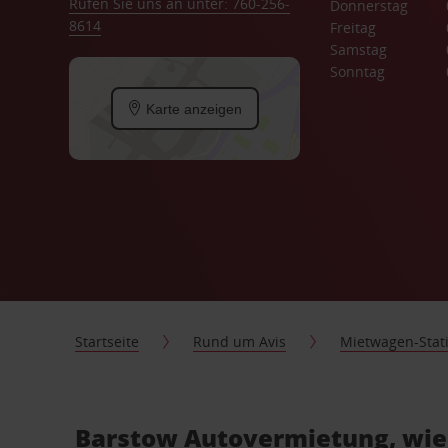
Rufen Sie uns an unter: 760-256-
Donnerstag
8614
Freitag
Samstag
Sonntag
Karte anzeigen
Startseite
Rund um Avis
Mietwagen-Stat
Barstow Autovermietung, wie