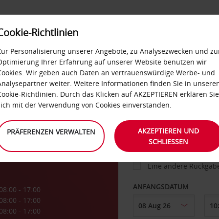
Cookie-Richtlinien
IETWAGEN
SELF-SERVICES
EXTRAS
BUSINES
Zur Personalisierung unserer Angebote, zu Analysezwecken und zu
Optimierung Ihrer Erfahrung auf unserer Website benutzen wir
Cookies. Wir geben auch Daten an vertrauenswürdige Werbe- und
g
Analysepartner weiter. Weitere Informationen finden Sie in unsere
FAHRZEUG
Cookie-Richtlinien
. Durch das Klicken auf AKZEPTIEREN erklären Sie
sich mit der Verwendung von Cookies einverstanden.
ABHOLEN VON
AKZEPTIEREN UND
PRÄFERENZEN VERWALTEN
SCHLIESSEN
Eine andere Rückgab
ANFANGSDATUM
08:00 - 17:00
08:00 - 17:00
08:00 - 17:00