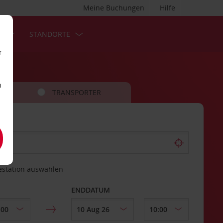
Meine Buchungen
Hilfe
S
STANDORTE
r
n
TRANSPORTER
estation auswählen
ENDDATUM