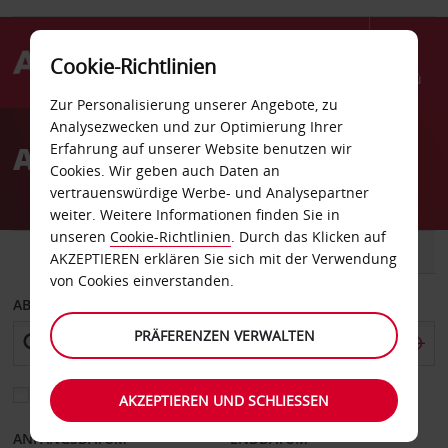
Cookie-Richtlinien
Menü
Zur Personalisierung unserer Angebote, zu
Welcome
Analysezwecken und zur Optimierung Ihrer
to
Autovermietung Burbank
Erfahrung auf unserer Website benutzen wir
Avis
Cookies. Wir geben auch Daten an
vertrauenswürdige Werbe- und Analysepartner
weiter. Weitere Informationen finden Sie in
unseren
Cookie-Richtlinien
. Durch das Klicken auf
FAHRZEUG
TRANSPORTER
AKZEPTIEREN erklären Sie sich mit der Verwendung
von Cookies einverstanden.
ABHOLEN VON
PRÄFERENZEN VERWALTEN
Eine andere Rückgabestation auswählen
AKZEPTIEREN UND SCHLIESSEN
ANFANGSDATUM
ENDDATUM