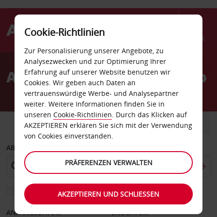
Cookie-Richtlinien
Menü
Zur Personalisierung unserer Angebote, zu
Welcome
Analysezwecken und zur Optimierung Ihrer
to
Autovermietung Camarillo
Erfahrung auf unserer Website benutzen wir
Avis
Cookies. Wir geben auch Daten an
vertrauenswürdige Werbe- und Analysepartner
weiter. Weitere Informationen finden Sie in
unseren
Cookie-Richtlinien
. Durch das Klicken auf
FAHRZEUG
TRANSPORTER
AKZEPTIEREN erklären Sie sich mit der Verwendung
von Cookies einverstanden.
ABHOLEN VON
PRÄFERENZEN VERWALTEN
Eine andere Rückgabestation auswählen
AKZEPTIEREN UND SCHLIESSEN
ANFANGSDATUM
ENDDATUM