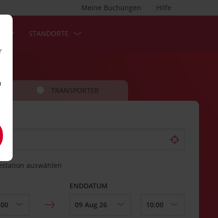
Meine Buchungen
Hilfe
S
STANDORTE
r
n
TRANSPORTER
estation auswählen
ENDDATUM