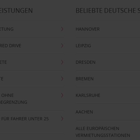
EISTUNGEN
BELIEBTE DEUTSCHE 
ETUNG
HANNOVER
RRED DRIVE
LEIPZIG
ETE
DRESDEN
TE
BREMEN
 OHNE
KARLSRUHE
BEGRENZUNG
AACHEN
FÜR FAHRER UNTER 25
ALLE EUROPÄISCHEN
VERMIETUNGSSTATIONEN