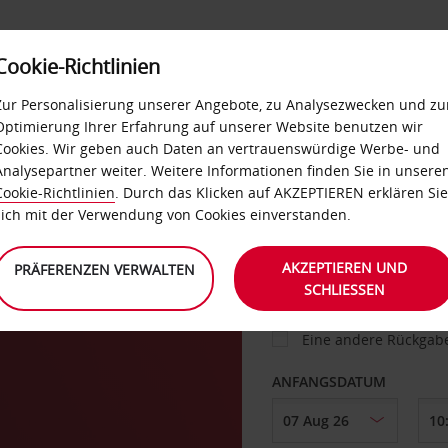
Cookie-Richtlinien
IETWAGEN
SELF-SERVICES
EXTRAS
BUSINES
Zur Personalisierung unserer Angebote, zu Analysezwecken und zu
Optimierung Ihrer Erfahrung auf unserer Website benutzen wir
Cookies. Wir geben auch Daten an vertrauenswürdige Werbe- und
g
Analysepartner weiter. Weitere Informationen finden Sie in unsere
FAHRZEUG
Cookie-Richtlinien
. Durch das Klicken auf AKZEPTIEREN erklären Sie
sich mit der Verwendung von Cookies einverstanden.
ta
ABHOLEN VON
AKZEPTIEREN UND
PRÄFERENZEN VERWALTEN
SCHLIESSEN
Eine andere Rückgab
ANFANGSDATUM