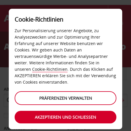
Cookie-Richtlinien
Menü
Zur Personalisierung unserer Angebote, zu
Welcome
Analysezwecken und zur Optimierung Ihrer
to
Autovermietung Escondido
Erfahrung auf unserer Website benutzen wir
Avis
Cookies. Wir geben auch Daten an
vertrauenswürdige Werbe- und Analysepartner
weiter. Weitere Informationen finden Sie in
unseren
Cookie-Richtlinien
. Durch das Klicken auf
FAHRZEUG
TRANSPORTER
AKZEPTIEREN erklären Sie sich mit der Verwendung
von Cookies einverstanden.
ABHOLEN VON
PRÄFERENZEN VERWALTEN
Eine andere Rückgabestation auswählen
AKZEPTIEREN UND SCHLIESSEN
ANFANGSDATUM
ENDDATUM