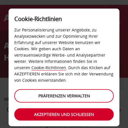
Cookie-Richtlinien
Menü
Zur Personalisierung unserer Angebote, zu
Welcome
Analysezwecken und zur Optimierung Ihrer
to
Autovermietung
Erfahrung auf unserer Website benutzen wir
Avis
Cookies. Wir geben auch Daten an
Huntington Beach
vertrauenswürdige Werbe- und Analysepartner
weiter. Weitere Informationen finden Sie in
unseren
Cookie-Richtlinien
. Durch das Klicken auf
AKZEPTIEREN erklären Sie sich mit der Verwendung
von Cookies einverstanden.
FAHRZEUG
TRANSPORTER
PRÄFERENZEN VERWALTEN
ABHOLEN VON
AKZEPTIEREN UND SCHLIESSEN
Eine andere Rückgabestation auswählen