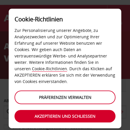
Cookie-Richtlinien
Menü
Zur Personalisierung unserer Angebote, zu
Welcome
Analysezwecken und zur Optimierung Ihrer
to
Autovermietung Mission
Erfahrung auf unserer Website benutzen wir
Avis
Cookies. Wir geben auch Daten an
Viejo
vertrauenswürdige Werbe- und Analysepartner
weiter. Weitere Informationen finden Sie in
unseren
Cookie-Richtlinien
. Durch das Klicken auf
AKZEPTIEREN erklären Sie sich mit der Verwendung
von Cookies einverstanden.
FAHRZEUG
TRANSPORTER
PRÄFERENZEN VERWALTEN
ABHOLEN VON
AKZEPTIEREN UND SCHLIESSEN
Eine andere Rückgabestation auswählen