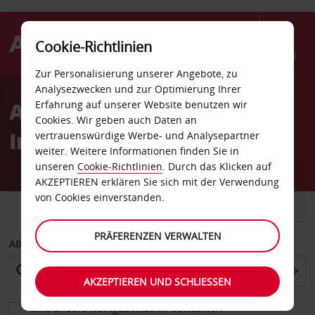
Cookie-Richtlinien
Menü
Zur Personalisierung unserer Angebote, zu
Welcome
Analysezwecken und zur Optimierung Ihrer
to
Autovermietung Ontario
Erfahrung auf unserer Website benutzen wir
Avis
Cookies. Wir geben auch Daten an
Internationaler Flughafen
vertrauenswürdige Werbe- und Analysepartner
weiter. Weitere Informationen finden Sie in
unseren
Cookie-Richtlinien
. Durch das Klicken auf
AKZEPTIEREN erklären Sie sich mit der Verwendung
von Cookies einverstanden.
FAHRZEUG
TRANSPORTER
PRÄFERENZEN VERWALTEN
ABHOLEN VON
AKZEPTIEREN UND SCHLIESSEN
Eine andere Rückgabestation auswählen